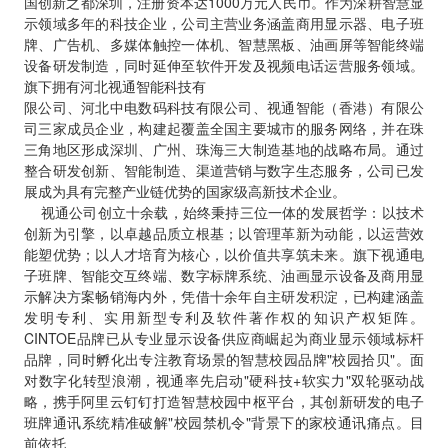
国创新之都深圳，注册资本达1000万元人民币。作为深耕智慧显
示领域多年的科技企业，公司主营业务涵盖商用显示器、电子班
牌、广告机、多媒体触控一体机、智慧黑板、油画屏等智能终端
设备研发制造，同时延伸至软件开发及视频电话运营服务领域。
旗下拥有河北视通智能科技有
限公司、河北中电数码科技有限公司、视通智能（香港）有限公
司三家成员企业，构建起覆盖全国主要城市的服务网络，并在珠
三角地区形成深圳、广州、珠海三大制造基地的战略布局。通过
整合研发创新、智能制造、渠道营销与数字生态服务，公司已发
展成为具有完整产业链优势的国家级高新技术企业。
视通公司创立十余载，始终秉持三位一体的发展哲学：以技术
创新为引擎，以卓越品质立根基；以管理革新为动能，以运营效
能塑优势；以人才培育为核心，以价值共享筑未来。旗下视通电
子班牌、智能交互终端、数字标牌系统、油画显示设备及商用显
示解决方案畅销海内外，凭借十余年自主研发积淀，已构建涵盖
发明专利、实用新型专利及软件著作权的知识产权矩阵。
CINTOE品牌已从专业显示设备供应商崛起为商业显示领域标杆
品牌，同时孵化出专注教育场景的智慧校园品牌"校园拾贝"。面
对数字化转型浪潮，视通率先启动"硬科技+软实力"双轮驱动战
略，携手阿里云钉钉打造智慧校园中枢平台，其创新研发的电子
班牌通讯系统精准破解"校园禁机令"背景下的家校通讯痛点。目
前依托